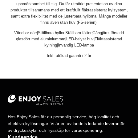
uppmärksamhet till sig. Du får utmärkt presentation av dina
produkter tillsammans med ett kraftfullt fläktassisterat kylsystem,
samt extra flexibilitet med de justerbara hyllorna. Många modeller
finns även utan huv (FS-serien).
Vändbar dörr|Ställbara hyllor|Ställbara fötter|Gångjärnsförsedd
glasdörr med aluminiumram|LED-belyst huv|Fläktassisterad
kylning|Invändig LED-lampa
Inkl. utökad garanti i 2 år
Hos Enjoy Sales får du personlig service, hög kvalitet och
effektiva kyllösningar. Vi är en av landets ledande leverantör
av dryckeskylar och frysskåp för varuexponering.
Kundservice