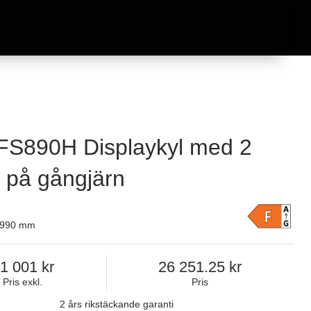
S890H Displaykyl med 2
r på gångjärn
 1990 mm
1 001
26 251.25
Pris exkl.
Pris
2 års rikstäckande garanti