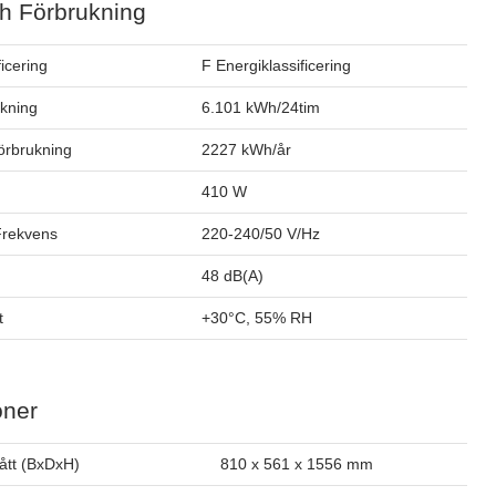
h Förbrukning
ficering
F Energiklassificering
ukning
6.101 kWh/24tim
förbrukning
2227 kWh/år
410 W
Frekvens
220-240/50 V/Hz
48 dB(A)
t
+30°C, 55% RH
oner
ått (BxDxH)
810 x 561 x 1556 mm