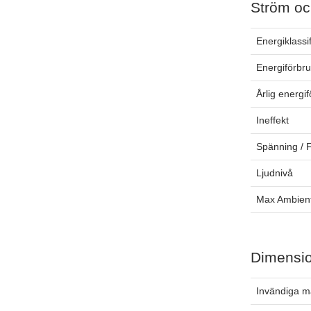
Ström oc
Energiklassi
Energiförbr
Årlig energi
Ineffekt
Spänning / 
Ljudnivå
Max Ambien
Dimensi
Invändiga m