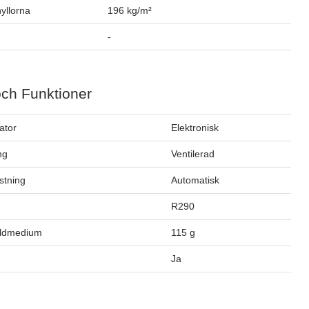
yllorna
196 kg/m²
-
och Funktioner
ator
Elektronisk
ng
Ventilerad
stning
Automatisk
m
R290
öldmedium
115 g
Ja