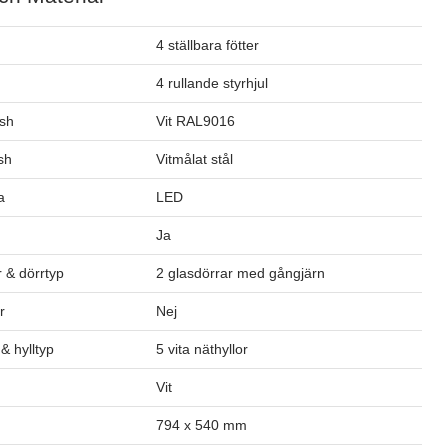
4 ställbara fötter
4 rullande styrhjul
ish
Vit RAL9016
ish
Vitmålat stål
a
LED
Ja
 & dörrtyp
2 glasdörrar med gångjärn
r
Nej
& hylltyp
5 vita näthyllor
Vit
794 x 540 mm