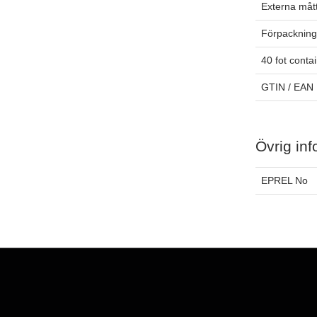
Externa måt
Förpackning
40 fot conta
GTIN / EAN
Övrig inf
EPREL No