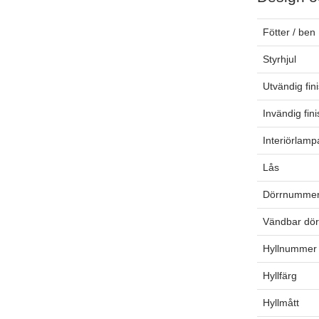
Fötter / ben
Styrhjul
Utvändig fin
Invändig fin
Interiörlamp
Lås
Dörrnummer
Vändbar dör
Hyllnummer 
Hyllfärg
Hyllmått