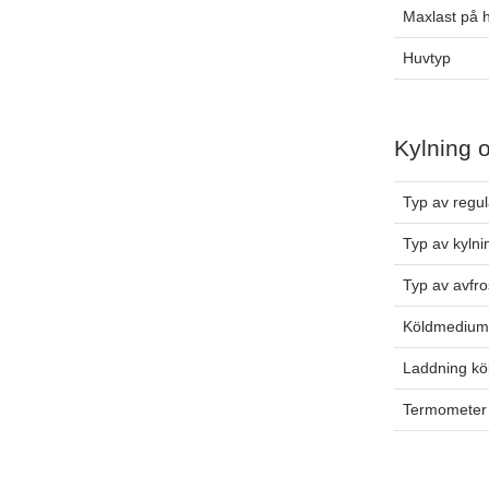
Maxlast på h
Huvtyp
Kylning 
Typ av regul
Typ av kylni
Typ av avfro
Köldmediu
Laddning k
Termometer