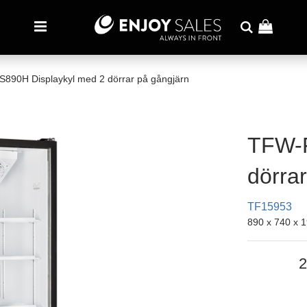
890H Displaykyl med 2 dörrar på gångjärn
TFW-F
dörra
TF15953
890 x 740 x
2