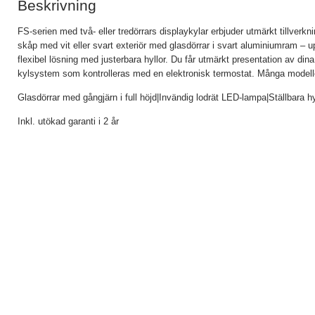
Beskrivning
FS-serien med två- eller tredörrars displaykylar erbjuder utmärkt tillverknin
skåp med vit eller svart exteriör med glasdörrar i svart aluminiumram – up
flexibel lösning med justerbara hyllor. Du får utmärkt presentation av dina
kylsystem som kontrolleras med en elektronisk termostat. Många modell
Glasdörrar med gångjärn i full höjd|Invändig lodrät LED-lampa|Ställbara hyl
Inkl. utökad garanti i 2 år