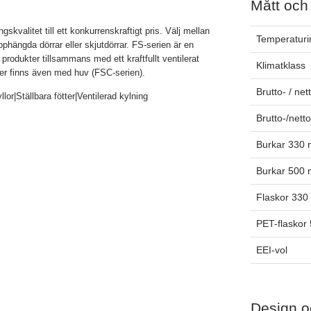
Mått och
gskvalitet till ett konkurrenskraftigt pris. Välj mellan
Temperaturin
phängda dörrar eller skjutdörrar. FS-serien är en
 produkter tillsammans med ett kraftfullt ventilerat
Klimatklass
er finns även med huv (FSC-serien).
Brutto- / net
lor|Ställbara fötter|Ventilerad kylning
Brutto-/nett
Burkar 330 
Burkar 500 
Flaskor 330
PET-flaskor
EEI-vol
Design o