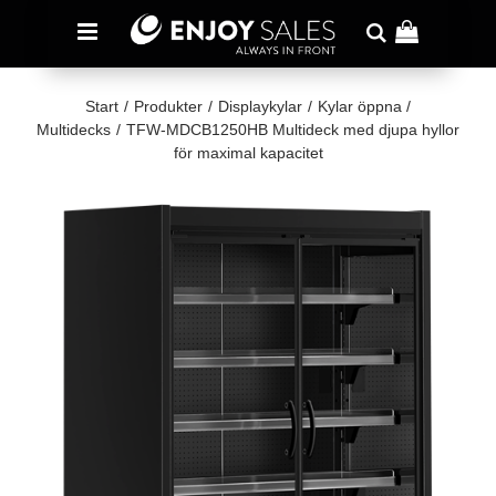
Start
/
Produkter
/
Displaykylar
/
Kylar öppna /
Multidecks
/
TFW-MDCB1250HB Multideck med djupa hyllor
för maximal kapacitet