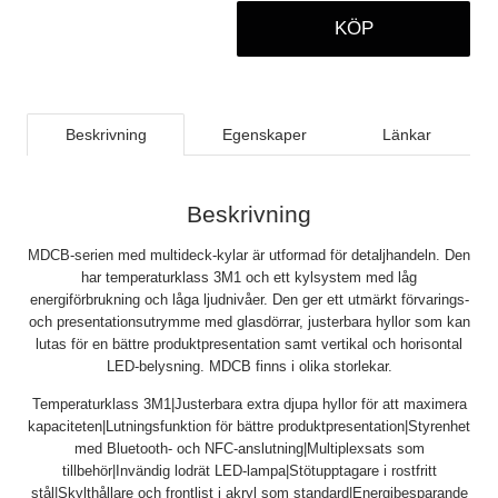
KÖP
Beskrivning
Egenskaper
Länkar
Beskrivning
MDCB-serien med multideck-kylar är utformad för detaljhandeln. Den
har temperaturklass 3M1 och ett kylsystem med låg
energiförbrukning och låga ljudnivåer. Den ger ett utmärkt förvarings-
och presentationsutrymme med glasdörrar, justerbara hyllor som kan
lutas för en bättre produktpresentation samt vertikal och horisontal
LED-belysning. MDCB finns i olika storlekar.
Temperaturklass 3M1|Justerbara extra djupa hyllor för att maximera
kapaciteten|Lutningsfunktion för bättre produktpresentation|Styrenhet
med Bluetooth- och NFC-anslutning|Multiplexsats som
tillbehör|Invändig lodrät LED-lampa|Stötupptagare i rostfritt
stål|Skylthållare och frontlist i akryl som standard|Energibesparande