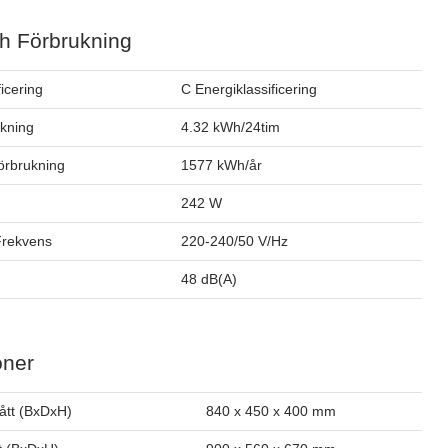
h Förbrukning
ficering
C Energiklassificering
ukning
4.32 kWh/24tim
förbrukning
1577 kWh/år
242 W
Frekvens
220-240/50 V/Hz
48 dB(A)
oner
ått (BxDxH)
840 x 450 x 400 mm