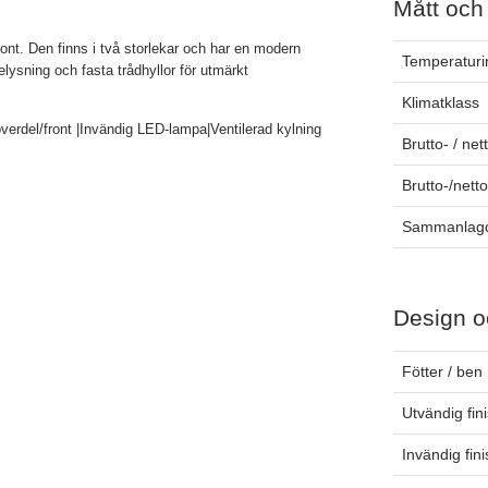
Mått och
nt. Den finns i två storlekar och har en modern
Temperaturin
lysning och fasta trådhyllor för utmärkt
Klimatklass
söverdel/front |Invändig LED-lampa|Ventilerad kylning
Brutto- / net
Brutto-/nett
Sammanlagd
Design o
Fötter / ben
Utvändig fin
Invändig fin