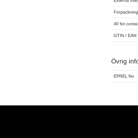
Externa måt
Förpackning
40 fot conta
GTIN / EAN
Övrig inf
EPREL No