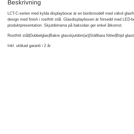
Beskrivning
LCT-C-serien med kylda displayboxar är en bordsmodell med välvd glasfro
design med finish i rostfritt stål. Glasdisplayboxen är försedd med LED-be
produktpresentation. Skjutdörrarna på baksidan ger enkel åtkomst.
Rostfritt stål|Dubbelglas|Bakre glasskjutdörr(ar)|Ställbara fötter|Böjd gla
Inkl. utökad garanti i 2 år