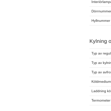
Interiörlamp
Dörrnummer
Hyllnummer 
Kylning 
Typ av regul
Typ av kylni
Typ av avfro
Köldmediu
Laddning k
Termometer