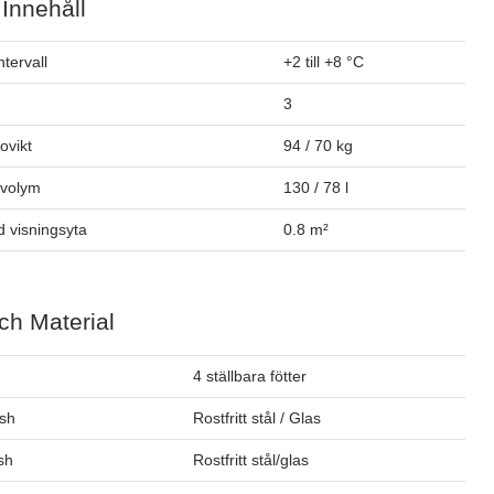
 Innehåll
tervall
+2 till +8 °C
3
tovikt
94 / 70 kg
ovolym
130 / 78 l
 visningsyta
0.8 m²
ch Material
4 ställbara fötter
ish
Rostfritt stål / Glas
ish
Rostfritt stål/glas