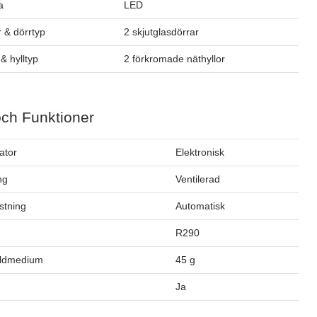
a
LED
 & dörrtyp
2 skjutglasdörrar
& hylltyp
2 förkromade näthyllor
och Funktioner
ator
Elektronisk
ng
Ventilerad
stning
Automatisk
m
R290
öldmedium
45 g
Ja