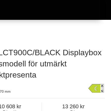
LCT900C/BLACK Displaybox
smodell för utmärkt
ktpresenta
670 mm
10 608
13 260