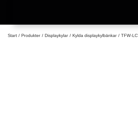
Start
/
Produkter
/
Displaykylar
/
Kylda displaykylbänkar
/
TFW-LCT