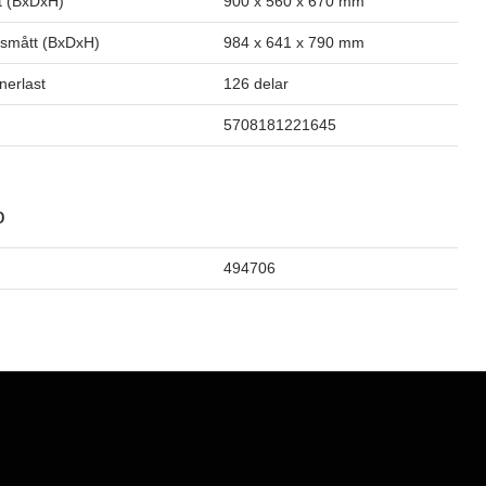
t (BxDxH)
900 x 560 x 670 mm
smått (BxDxH)
984 x 641 x 790 mm
inerlast
126 delar
5708181221645
o
494706