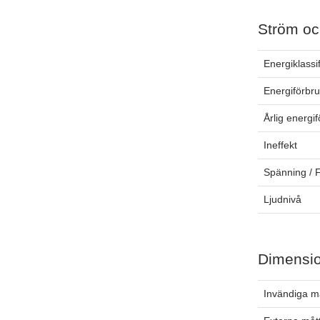
Ström oc
Energiklassi
Energiförbr
Årlig energi
Ineffekt
Spänning / 
Ljudnivå
Dimensi
Invändiga m