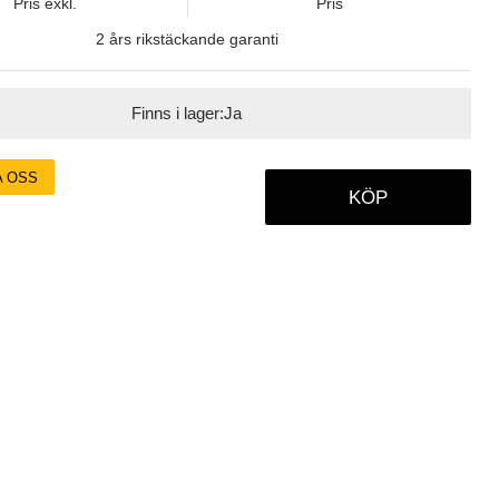
Pris exkl.
Pris
2 års rikstäckande garanti
Finns i lager:
Ja
A OSS
KÖP