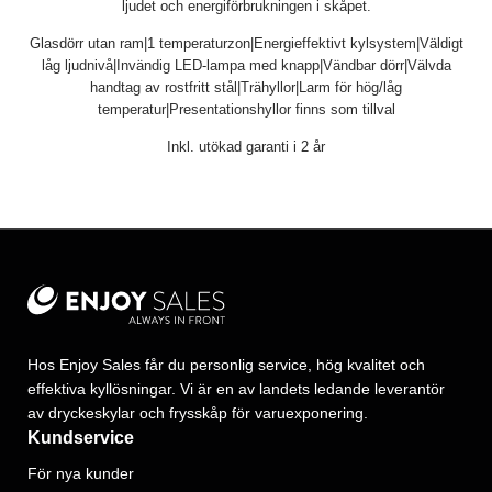
ljudet och energiförbrukningen i skåpet.
Glasdörr utan ram|1 temperaturzon|Energieffektivt kylsystem|Väldigt
låg ljudnivå|Invändig LED-lampa med knapp|Vändbar dörr|Välvda
handtag av rostfritt stål|Trähyllor|Larm för hög/låg
temperatur|Presentationshyllor finns som tillval
Inkl. utökad garanti i 2 år
Hos Enjoy Sales får du personlig service, hög kvalitet och
effektiva kyllösningar. Vi är en av landets ledande leverantör
av dryckeskylar och frysskåp för varuexponering.
Kundservice
För nya kunder