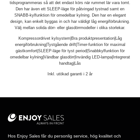
tidsprogrammeras så att det endast körs när rummet lär vara tomt.
Den har även ett SLEEP-läge för påtvingad tystnad samt en
SNABB-kylfunktion för omedelbar kylning. Den har en elegant
design, kan enkelt byggas in och har väldigt låg energiförbrukning.
Välj mellan solida dörr- eller glasdörrmodeller i olika storlekar.
Kompressordrivet kylsystem|Bra produktpresentation|Låg
energiförbrukning|Tystgående drift|Timer-funktion för maximal
gästkomfort|SLEEP-läge för tyst period|Snabbkylfunktion för
omedelbar kylning|Vändbar glasdörr|Invändig LED-lampa|Integrerat
handtag|Lås
Inkl. utökad garanti i 2 år
Hos Enjoy Sales får du personlig service, hög kvalitet och