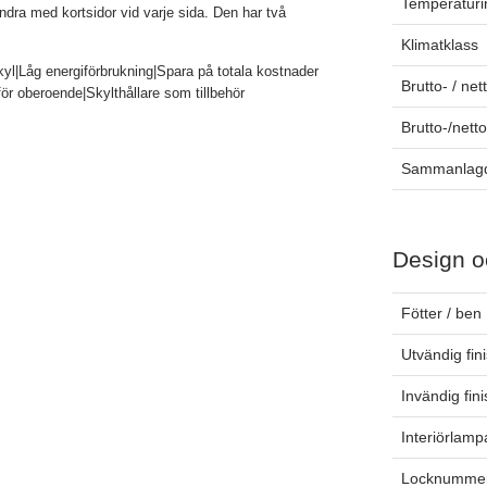
Temperaturin
ndra med kortsidor vid varje sida. Den har två
Klimatklass
kyl|Låg energiförbrukning|Spara på totala kostnader
Brutto- / net
ör oberoende|Skylthållare som tillbehör
Brutto-/nett
Sammanlagd
Design o
Fötter / ben
Utvändig fin
Invändig fin
Interiörlamp
Locknummer