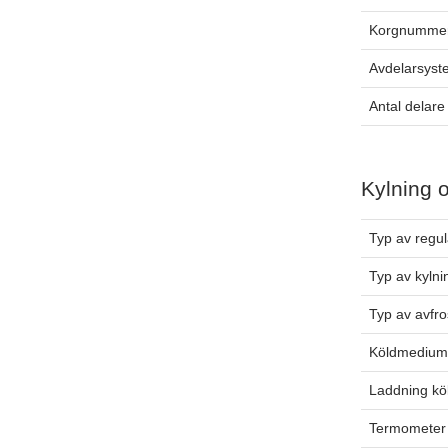
Korgnummer
Avdelarsys
Antal delare
Kylning 
Typ av regul
Typ av kylni
Typ av avfro
Köldmediu
Laddning k
Termometer