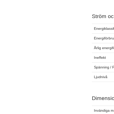
Ström oc
Energiklassi
Energiförbr
Årlig energi
Ineffekt
Spänning / 
Ljudnivå
Dimensi
Invändiga m