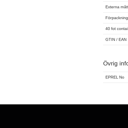
Externa måt
Förpackning
40 fot conta
GTIN / EAN
Övrig inf
EPREL No