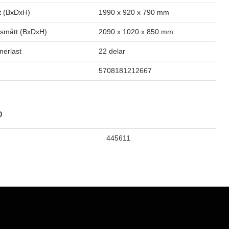
t (BxDxH)
1990 x 920 x 790 mm
smått (BxDxH)
2090 x 1020 x 850 mm
inerlast
22 delar
5708181212667
o
445611