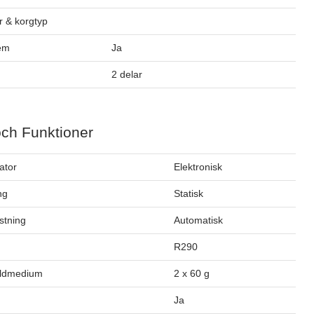
 & korgtyp
tem
Ja
2 delar
och Funktioner
ator
Elektronisk
ng
Statisk
stning
Automatisk
m
R290
öldmedium
2 x 60 g
Ja