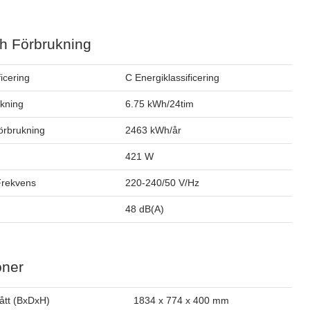
h Förbrukning
ficering
C Energiklassificering
ukning
6.75 kWh/24tim
förbrukning
2463 kWh/år
421 W
Frekvens
220-240/50 V/Hz
48 dB(A)
oner
ått (BxDxH)
1834 x 774 x 400 mm