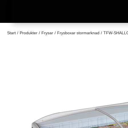
Start
/
Produkter
/
Frysar
/
Frysboxar stormarknad
/
TFW-SHALL