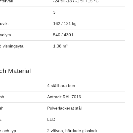
tervall
-24 till -18 / -1 till +15 °C
3
tovikt
162 / 121 kg
ovolym
540 / 430 l
 visningsyta
1.38 m²
ch Material
4 ställbara ben
ish
Antracit RAL 7016
ish
Pulverlackerat stål
a
LED
 och typ
2 välvda, härdade glaslock