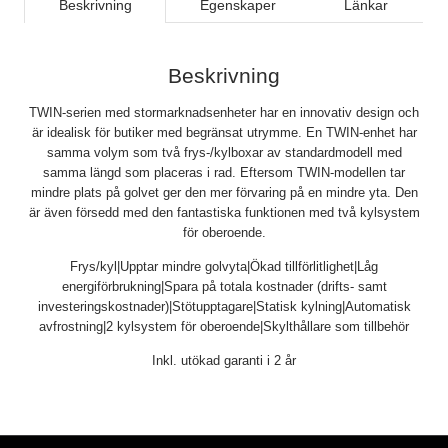
Beskrivning
Egenskaper
Länkar
Beskrivning
TWIN-serien med stormarknadsenheter har en innovativ design och
är idealisk för butiker med begränsat utrymme. En TWIN-enhet har
samma volym som två frys-/kylboxar av standardmodell med
samma längd som placeras i rad. Eftersom TWIN-modellen tar
mindre plats på golvet ger den mer förvaring på en mindre yta. Den
är även försedd med den fantastiska funktionen med två kylsystem
för oberoende.
Frys/kyl|Upptar mindre golvyta|Ökad tillförlitlighet|Låg
energiförbrukning|Spara på totala kostnader (drifts- samt
investeringskostnader)|Stötupptagare|Statisk kylning|Automatisk
avfrostning|2 kylsystem för oberoende|Skylthållare som tillbehör
Inkl. utökad garanti i 2 år