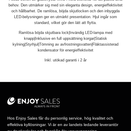
behov. Den utmärker sig med sin eleganta design, energieffektivitet
och hållbarhet. De ramlösa, böjda skjutlocken och den inbyggda
LED-belysningen ger en utmärkt presentation. Hjul ingår som
standard, vilket gör den lätt att flytta.
Ramlösa böjda skjutbara lock|Invändig LED-lampa med
knapp|Inklusive en full uppsättning korgar|Statisk
kylning|Styrhjul|Tömning av avfrostningsvatten|Fläktassisterad
kondensator för energieffektivitet
Inkl. utökad garanti i 2 år
Hos Enjoy Sales får du personlig service, hög kvalitet och
effektiva kyllösningar. Vi är en av landets ledande leverantör