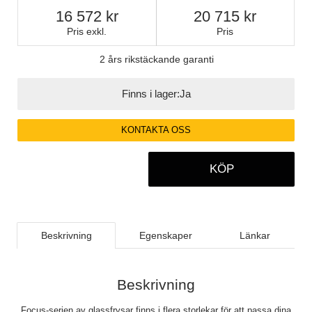
16 572
20 715
Pris exkl.
Pris
2 års rikstäckande garanti
Finns i lager:
Ja
KONTAKTA OSS
KÖP
Beskrivning
Egenskaper
Länkar
Beskrivning
Focus-serien av glassfrysar finns i flera storlekar för att passa dina