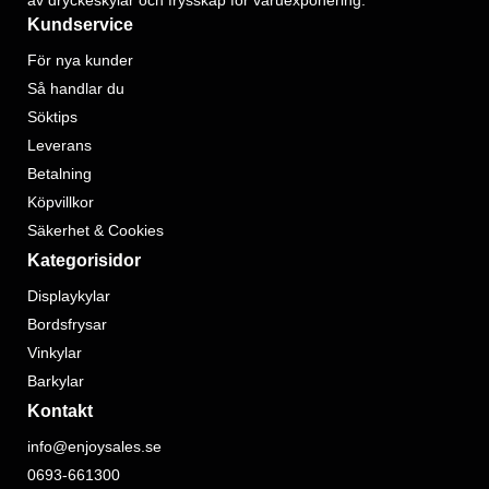
av dryckeskylar och frysskåp för varuexponering.
Kundservice
För nya kunder
Så handlar du
Söktips
Leverans
Betalning
Köpvillkor
Säkerhet & Cookies
Kategorisidor
Displaykylar
Bordsfrysar
Vinkylar
Barkylar
Kontakt
info@enjoysales.se
0693-661300