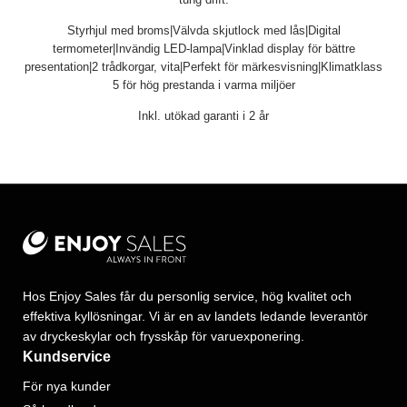
Styrhjul med broms|Välvda skjutlock med lås|Digital
termometer|Invändig LED-lampa|Vinklad display för bättre
presentation|2 trådkorgar, vita|Perfekt för märkesvisning|Klimatklass
5 för hög prestanda i varma miljöer
Inkl. utökad garanti i 2 år
Hos Enjoy Sales får du personlig service, hög kvalitet och
effektiva kyllösningar. Vi är en av landets ledande leverantör
av dryckeskylar och frysskåp för varuexponering.
Kundservice
För nya kunder