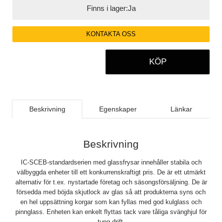
Finns i lager:
Ja
KONTAKTA OSS
KÖP
Beskrivning
Egenskaper
Länkar
Beskrivning
IC-SCEB-standardserien med glassfrysar innehåller stabila och
välbyggda enheter till ett konkurrenskraftigt pris. De är ett utmärkt
alternativ för t.ex. nystartade företag och säsongsförsäljning. De är
försedda med böjda skjutlock av glas så att produkterna syns och
en hel uppsättning korgar som kan fyllas med god kulglass och
pinnglass. Enheten kan enkelt flyttas tack vare tåliga svänghjul för
tung drift.