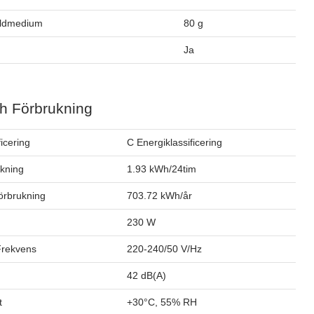
öldmedium
80 g
Ja
h Förbrukning
ficering
C Energiklassificering
ukning
1.93 kWh/24tim
förbrukning
703.72 kWh/år
230 W
Frekvens
220-240/50 V/Hz
42 dB(A)
t
+30°C, 55% RH