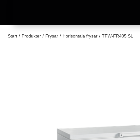
Start
/
Produkter
/
Frysar
/
Horisontala frysar
/
TFW-FR405 SL