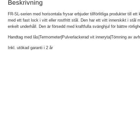
Beskrivning
FR-SL-serien med horisontala frysar erbjuder tillförlitliga produkter till ett 
med ett fast lock i vitt eller rostfritt stål. Den har ett vitt innerskikt i s
enkelt underhåll. Den är försedd med kraftfulla svänghjul för bättre rörligh
Handtag med lås|Termometer|Pulverlackerad vit inneryta|Tömning av avfro
Inkl. utökad garanti i 2 år