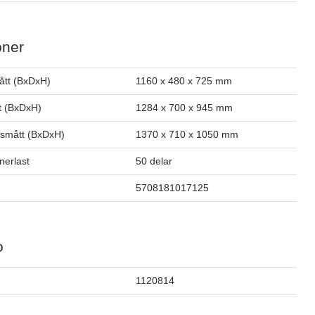
oner
ått (BxDxH)
1160 x 480 x 725 mm
t (BxDxH)
1284 x 700 x 945 mm
smått (BxDxH)
1370 x 710 x 1050 mm
inerlast
50 delar
5708181017125
o
1120814