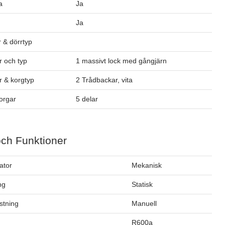
a
Ja
Ja
 & dörrtyp
 och typ
1 massivt lock med gångjärn
 & korgtyp
2 Trådbackar, vita
orgar
5 delar
och Funktioner
ator
Mekanisk
ng
Statisk
stning
Manuell
m
R600a