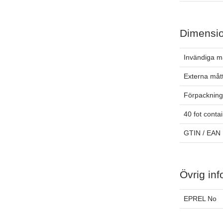
Dimensi
Invändiga m
Externa måt
Förpackning
40 fot conta
GTIN / EAN
Övrig inf
EPREL No