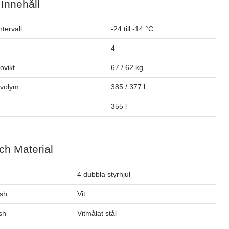
 Innehåll
tervall
-24 till -14 °C
4
tovikt
67 / 62 kg
ovolym
385 / 377 l
355 l
ch Material
4 dubbla styrhjul
ish
Vit
ish
Vitmålat stål