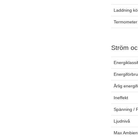
Laddning k
Termometer
Ström oc
Energiklassi
Energiförbr
Årlig energi
Ineffekt
Spänning / 
Ljudnivå
Max Ambien