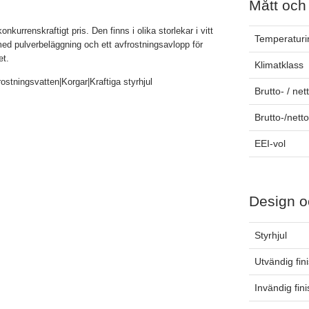
Mått och
konkurrenskraftigt pris. Den finns i olika storlekar i vitt
Temperaturin
tål med pulverbeläggning och ett avfrostningsavlopp för
et.
Klimatklass
stningsvatten|Korgar|Kraftiga styrhjul
Brutto- / net
Brutto-/nett
EEI-vol
Design o
Styrhjul
Utvändig fin
Invändig fin