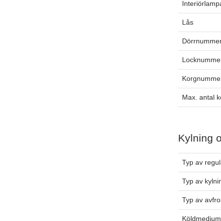
Interiörlamp
Lås
Dörrnummer
Locknummer
Korgnummer
Max. antal k
Kylning 
Typ av regul
Typ av kylni
Typ av avfro
Köldmediu