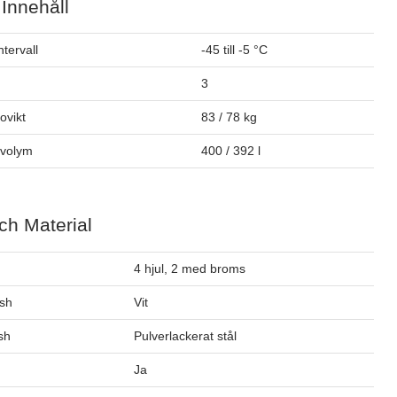
 Innehåll
tervall
-45 till -5 °C
3
tovikt
83 / 78 kg
ovolym
400 / 392 l
ch Material
4 hjul, 2 med broms
ish
Vit
ish
Pulverlackerat stål
Ja