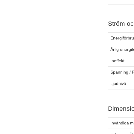
Ström oc
Energiförbr
Årlig energi
Ineffekt
Spänning / 
Ljudnivå
Dimensi
Invändiga m