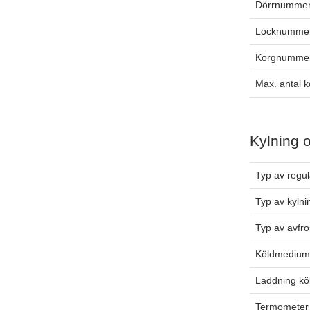
Dörrnummer
Locknummer
Korgnummer
Max. antal k
Kylning 
Typ av regul
Typ av kylni
Typ av avfro
Köldmediu
Laddning k
Termometer