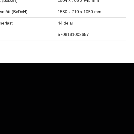
t (BxDxH)
1504 x 705 x 945 mm
smått (BxDxH)
1580 x 710 x 1050 mm
inerlast
44 delar
5708181002657