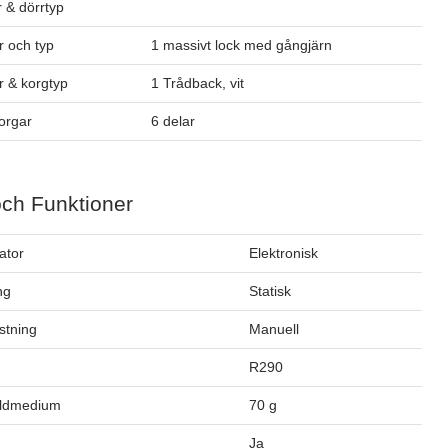
 & dörrtyp
 och typ
1 massivt lock med gångjärn
 & korgtyp
1 Trådback, vit
orgar
6 delar
och Funktioner
ator
Elektronisk
ng
Statisk
stning
Manuell
m
R290
öldmedium
70 g
Ja