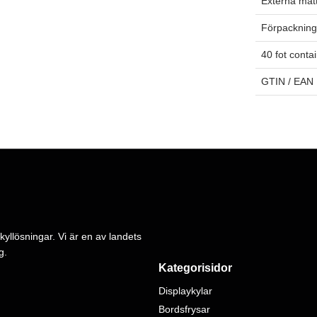
Externa måt
Förpackning
40 fot conta
GTIN / EAN
kyllösningar. Vi är en av landets
g.
Kategorisidor
Displaykylar
Bordsfrysar