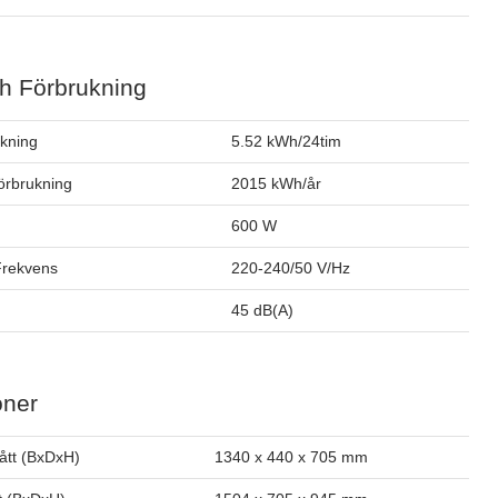
h Förbrukning
ukning
5.52 kWh/24tim
förbrukning
2015 kWh/år
600 W
Frekvens
220-240/50 V/Hz
45 dB(A)
oner
ått (BxDxH)
1340 x 440 x 705 mm