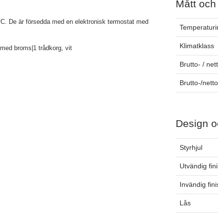
Mått och
5 °C. De är försedda med en elektronisk termostat med
Temperaturin
Klimatklass
 med broms|1 trådkorg, vit
Brutto- / net
Brutto-/nett
Design o
Styrhjul
Utvändig fin
Invändig fin
Lås