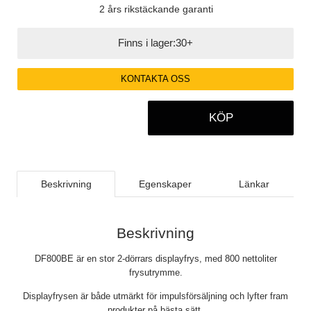
2 års rikstäckande garanti
Finns i lager:
30+
KONTAKTA OSS
KÖP
Beskrivning
Egenskaper
Länkar
Beskrivning
DF800BE är en stor 2-dörrars displayfrys, med 800 nettoliter
frysutrymme.
Displayfrysen är både utmärkt för impulsförsäljning och lyfter fram
produkter på bästa sätt.