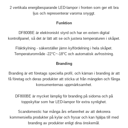
2 vertikala energibesparande LED-lampor i fronten som ger ett bra
ljus och representerar varorna snyggt.
Funktion
DF800BE är elektroniskt styrd och har en extern digital
kontrollpanel, så det är lätt att se och justera temperaturen i skåpet.
Fläktkylning - säkerställer jämn kylfördelning i hela skåpet.
Temperaturområde -22°C~-18°C och automatisk avfrostning.
Branding
Branding är ett företags speciella profil, och kärnan i branding är att
få företag och deras produkter att sticka ut från mängden och fånga
konsumenternas uppmärksamhet.
DF800BE är mycket lämplig för branding på sidorna och på
toppskyltar som har LED-lampor för extra synlighet.
Scandomestic har många års erfarenhet av att dekorera
kommersiella produkter på kylar och frysar och kan hjälpa till med
branding av produkter enligt dina önskemål.