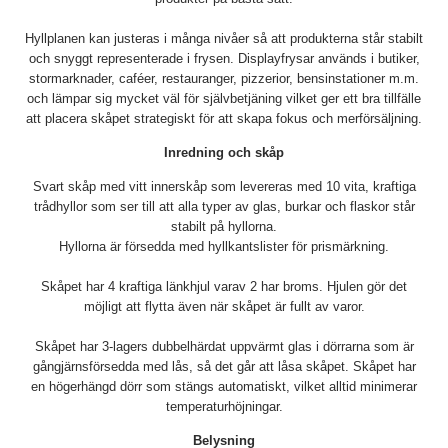
Hyllplanen kan justeras i många nivåer så att produkterna står stabilt
och snyggt representerade i frysen. Displayfrysar används i butiker,
stormarknader, caféer, restauranger, pizzerior, bensinstationer m.m.
och lämpar sig mycket väl för självbetjäning vilket ger ett bra tillfälle
att placera skåpet strategiskt för att skapa fokus och merförsäljning.
Inredning och skåp
Svart skåp med vitt innerskåp som levereras med 10 vita, kraftiga
trådhyllor som ser till att alla typer av glas, burkar och flaskor står
stabilt på hyllorna.
Hyllorna är försedda med hyllkantslister för prismärkning.
Skåpet har 4 kraftiga länkhjul varav 2 har broms. Hjulen gör det
möjligt att flytta även när skåpet är fullt av varor.
Skåpet har 3-lagers dubbelhärdat uppvärmt glas i dörrarna som är
gångjärnsförsedda med lås, så det går att låsa skåpet. Skåpet har
en högerhängd dörr som stängs automatiskt, vilket alltid minimerar
temperaturhöjningar.
Belysning