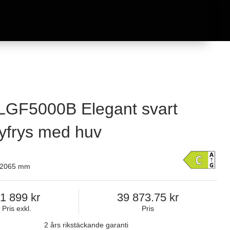
GF5000B Elegant svart
ayfrys med huv
x 2065 mm
1 899
39 873.75
Pris exkl.
Pris
2 års rikstäckande garanti