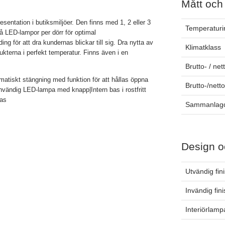
Mått och
sentation i butiksmiljöer. Den finns med 1, 2 eller 3
Temperaturin
å LED-lampor per dörr för optimal
ng för att dra kundernas blickar till sig. Dra nytta av
Klimatklass
ukterna i perfekt temperatur. Finns även i en
Brutto- / net
atiskt stängning med funktion för att hållas öppna
Brutto-/nett
|Invändig LED-lampa med knapp|Intern bas i rostfritt
sas
Sammanlagd
Design o
Utvändig fin
Invändig fin
Interiörlamp