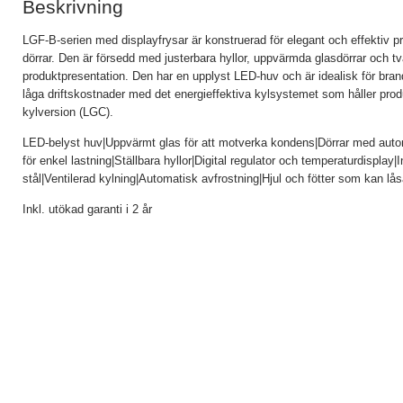
Beskrivning
LGF-B-serien med displayfrysar är konstruerad för elegant och effektiv pre
dörrar. Den är försedd med justerbara hyllor, uppvärmda glasdörrar och tv
produktpresentation. Den har en upplyst LED-huv och är idealisk för brandi
låga driftskostnader med det energieffektiva kylsystemet som håller prod
kylversion (LGC).
LED-belyst huv|Uppvärmt glas för att motverka kondens|Dörrar med autom
för enkel lastning|Ställbara hyllor|Digital regulator och temperaturdisplay
stål|Ventilerad kylning|Automatisk avfrostning|Hjul och fötter som kan lå
Inkl. utökad garanti i 2 år