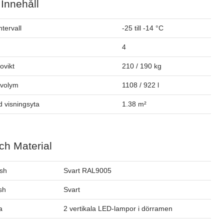
 Innehåll
tervall
-25 till -14 °C
4
tovikt
210 / 190 kg
ovolym
1108 / 922 l
 visningsyta
1.38 m²
ch Material
ish
Svart RAL9005
ish
Svart
a
2 vertikala LED-lampor i dörramen