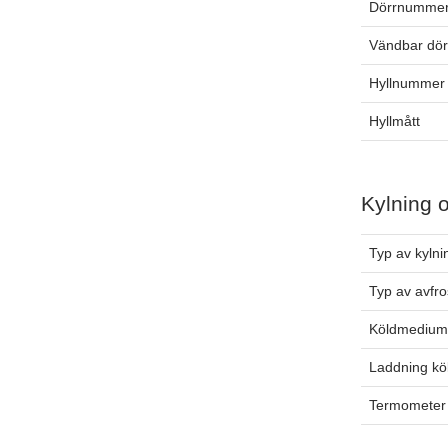
Dörrnummer
Vändbar dör
Hyllnummer 
Hyllmått
Kylning 
Typ av kylni
Typ av avfro
Köldmediu
Laddning k
Termometer