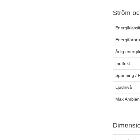
Ström oc
Energiklassi
Energiförbr
Årlig energi
Ineffekt
Spänning / 
Ljudnivå
Max Ambien
Dimensi