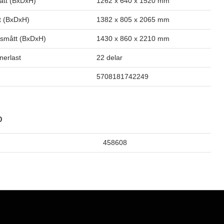
ått (BxDxH)
1262 x 640 x 1520 mm
t (BxDxH)
1382 x 805 x 2065 mm
smått (BxDxH)
1430 x 860 x 2210 mm
inerlast
22 delar
5708181742249
o
458608