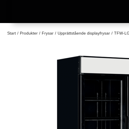
Start
/
Produkter
/
Frysar
/
Upprättstående displayfrysar
/
TFW-LGF