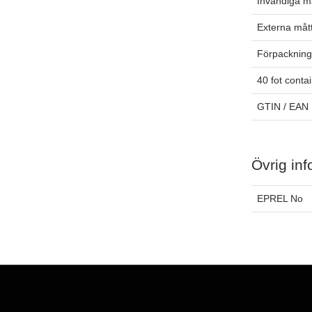
Invändiga m
Externa måt
Förpackning
40 fot conta
GTIN / EAN
Övrig inf
EPREL No