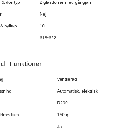
 & dörrtyp
2 glasdörrar med gångjärn
r
Nej
& hylltyp
10
618*622
och Funktioner
ng
Ventilerad
stning
Automatisk, elektrisk
m
R290
öldmedium
150 g
Ja