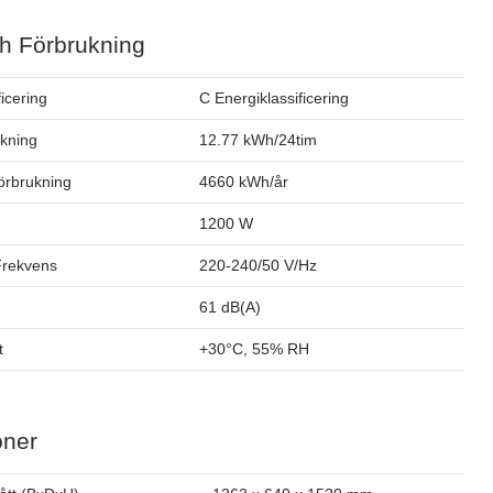
h Förbrukning
ficering
C Energiklassificering
ukning
12.77 kWh/24tim
förbrukning
4660 kWh/år
1200 W
Frekvens
220-240/50 V/Hz
61 dB(A)
t
+30°C, 55% RH
oner