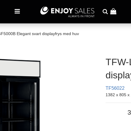
5000B Elegant svart displayfrys med huv
TFW-L
displ
TF56022
1382 x 805 
3