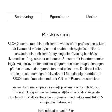
Beskrivning
Egenskaper
Länkar
Beskrivning
BLCA-X-serien med blast chillers används ofta i professionella kök
där livsmedel måste kylas ned snabbt och hygieniskt. När du
använder blast chillers för kylning eller frysning bibehålls
livsmedlens färg, struktur och smak. Sensorer för innertemperatur
ingår. Välj ett av de förinställda programmen eller skapa dina egna
på den lättanvända styrenheten med pekskärm. De finns i olika
storlekar, och samtliga är tillverkade i förstklassigt rostfritt stål
SS304 och dimensionerade för GN- och Euronorm-storlekar.
Sensor för innertemperatur ingår|Uppstyrningar för GN1/1 och
Euronorm|Programmerbar termostat|Vändbar självstängande
dörr|Rostfritt stål|Ställbara ben|Styrenhet med pekskärm|HACCP-
kompatibel dataexport
Inkl. utökad garanti i 2 år