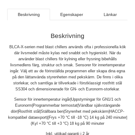
Beskrivning
Egenskaper
Länkar
Beskrivning
BLCA-X-serien med blast chillers används ofta i professionella kök
där livsmedel måste kylas ned snabbt och hygieniskt. När du
använder blast chillers för kylning eller frysning bibehålls
livsmedlens färg, struktur och smak. Sensorer för innertemperatur
ingår. Välj ett av de förinställda programmen eller skapa dina egna
på den lättanvända styrenheten med pekskärm. De finns i olika
storlekar, och samtliga är tillverkade i förstklassigt rostfritt stål
SS304 och dimensionerade för GN- och Euronorm-storlekar.
Sensor för innertemperatur ingår|Uppstyrningar för GN1/1 och
Euronorm|Programmerbar termostat|Vändbar självstängande
dörr|Rostfritt stål|Ställbara ben|Styrenhet med pekskärm|HACCP-
kompatibel dataexport|(Frys +70 °C till -18 °C) 14 kg på 240 minuter|
(Kyl +70 °C till +3 °C) 18 kg på 90 minuter
Inkl. utökad garanti i 2 år