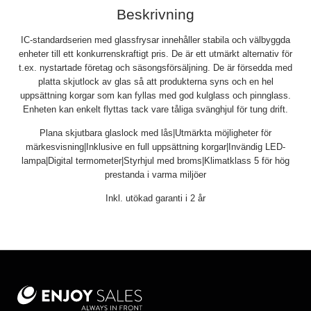
Beskrivning
IC-standardserien med glassfrysar innehåller stabila och välbyggda
enheter till ett konkurrenskraftigt pris. De är ett utmärkt alternativ för
t.ex. nystartade företag och säsongsförsäljning. De är försedda med
platta skjutlock av glas så att produkterna syns och en hel
uppsättning korgar som kan fyllas med god kulglass och pinnglass.
Enheten kan enkelt flyttas tack vare tåliga svänghjul för tung drift.
Plana skjutbara glaslock med lås|Utmärkta möjligheter för
märkesvisning|Inklusive en full uppsättning korgar|Invändig LED-
lampa|Digital termometer|Styrhjul med broms|Klimatklass 5 för hög
prestanda i varma miljöer
Inkl. utökad garanti i 2 år