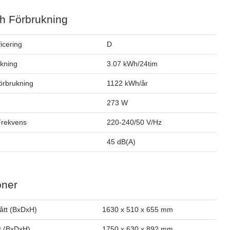
h Förbrukning
ficering
D
ukning
3.07 kWh/24tim
förbrukning
1122 kWh/år
273 W
Frekvens
220-240/50 V/Hz
45 dB(A)
oner
ått (BxDxH)
1630 x 510 x 655 mm
t (BxDxH)
1750 x 630 x 892 mm