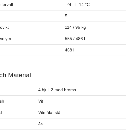
tervall
-24 till -14 °C
5
tovikt
114 / 96 kg
ovolym
555 / 486 l
468 l
ch Material
4 hjul, 2 med broms
ish
Vit
ish
Vitmålat stål
Ja