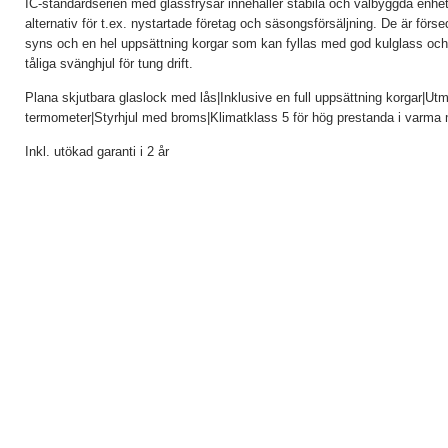
IC-standardserien med glassfrysar innehåller stabila och välbyggda enheter 
alternativ för t.ex. nystartade företag och säsongsförsäljning. De är förs
syns och en hel uppsättning korgar som kan fyllas med god kulglass och 
tåliga svänghjul för tung drift.
Plana skjutbara glaslock med lås|Inklusive en full uppsättning korgar|Utm
termometer|Styrhjul med broms|Klimatklass 5 för hög prestanda i varma m
Inkl. utökad garanti i 2 år