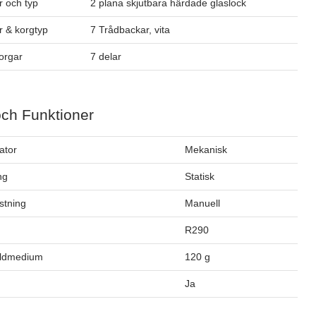
 och typ
2 plana skjutbara härdade glaslock
 & korgtyp
7 Trådbackar, vita
orgar
7 delar
och Funktioner
ator
Mekanisk
ng
Statisk
stning
Manuell
m
R290
öldmedium
120 g
Ja