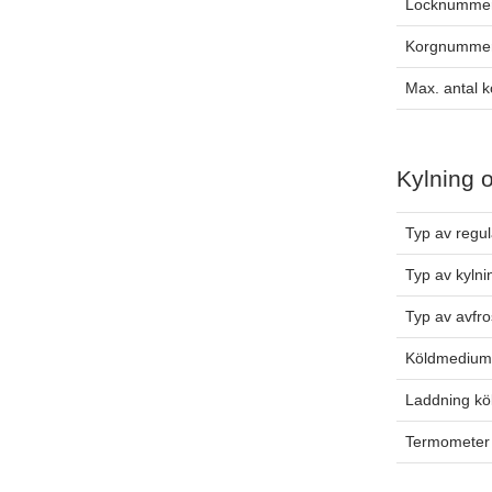
Locknummer
Korgnummer
Max. antal k
Kylning 
Typ av regul
Typ av kylni
Typ av avfro
Köldmediu
Laddning k
Termometer