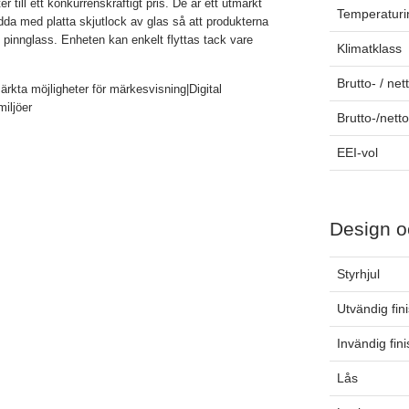
till ett konkurrenskraftigt pris. De är ett utmärkt
Temperaturin
edda med platta skjutlock av glas så att produkterna
pinnglass. Enheten kan enkelt flyttas tack vare
Klimatklass
Brutto- / net
ärkta möjligheter för märkesvisning|Digital
iljöer
Brutto-/nett
EEI-vol
Design o
Styrhjul
Utvändig fin
Invändig fin
Lås