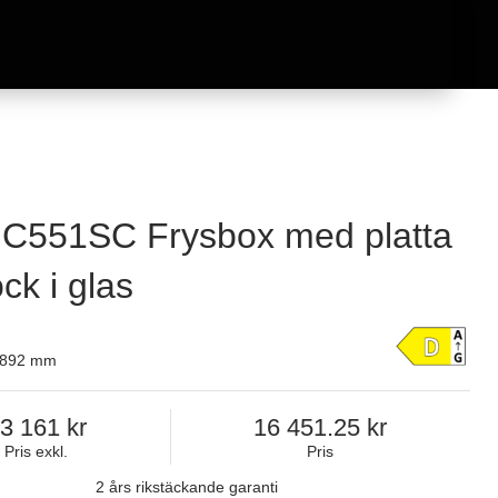
C551SC Frysbox med platta
ock i glas
x 892 mm
3 161
16 451.25
Pris exkl.
Pris
2 års rikstäckande garanti