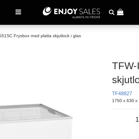
51SC Frysbox med platta skjutlock i glas
TFW-I
skjutl
TF48827
1750 x 630 
1