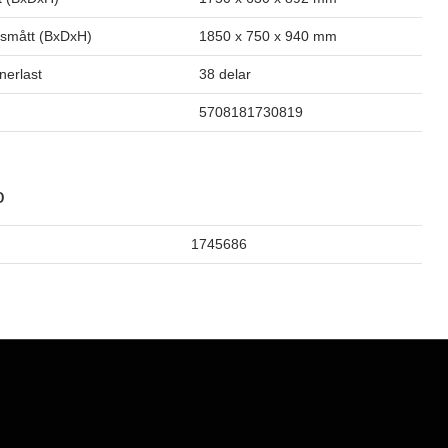
smått (BxDxH)
1850 x 750 x 940 mm
inerlast
38 delar
5708181730819
o
1745686