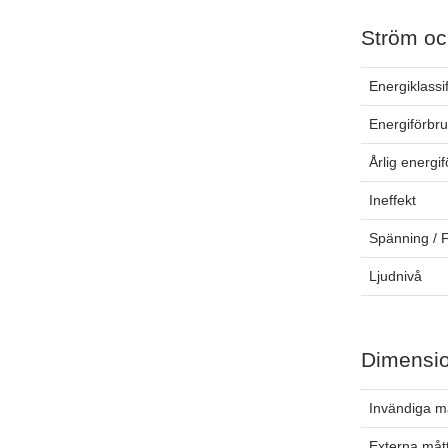
Ström oc
Energiklassi
Energiförbr
Årlig energi
Ineffekt
Spänning / 
Ljudnivå
Dimensi
Invändiga m
Externa måt