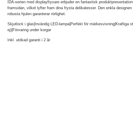
IDA-serien med displayfrysare erbjuder en fantastisk produktpresentatio
framsidan, vilket lyfter fram dina frysta delikatesser. Den enkla designe
robusta hjulen garanterar rörlighet.
Skjutlock i glas|Invändig LED-lampa|Perfekt för märkesvisning|Kraftiga sty
ej)|Förvaring under korgar
Inkl. utökad garanti i 2 år