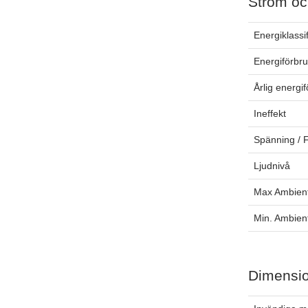
Ström oc
Energiklassi
Energiförbr
Årlig energi
Ineffekt
Spänning / 
Ljudnivå
Max Ambien
Min. Ambien
Dimensi