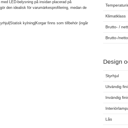
n med LED-belysning på insidan placerad på
Temperaturin
n gör den idealisk för varumärkesprofilering, medan de
Klimatklass
rhjul|Statisk kylning|Korgar finns som tillbehör (ingår
Brutto- / net
Brutto-/nett
Design o
Styrhjul
Utvändig fin
Invändig fin
Interiörlamp
Lås