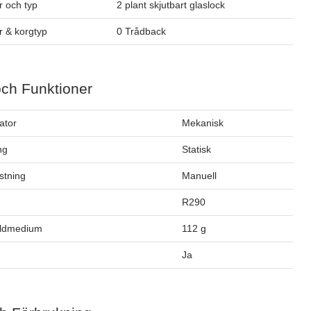
 och typ
2 plant skjutbart glaslock
 & korgtyp
0 Trådback
och Funktioner
ator
Mekanisk
ng
Statisk
stning
Manuell
m
R290
öldmedium
112 g
Ja