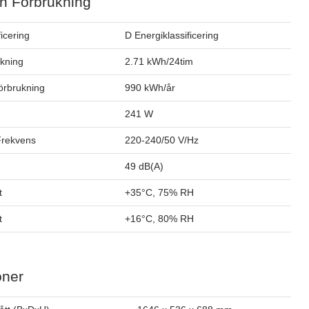
h Förbrukning
ficering
D Energiklassificering
ukning
2.71 kWh/24tim
förbrukning
990 kWh/år
241 W
Frekvens
220-240/50 V/Hz
49 dB(A)
t
+35°C, 75% RH
t
+16°C, 80% RH
oner