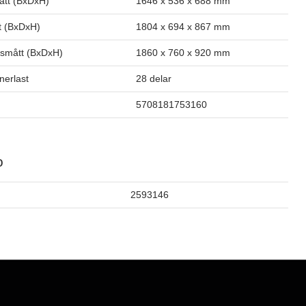
ått (BxDxH)
1646 x 536 x 688 mm
t (BxDxH)
1804 x 694 x 867 mm
smått (BxDxH)
1860 x 760 x 920 mm
inerlast
28 delar
5708181753160
o
2593146