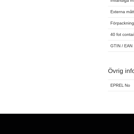
Invändiga m
Externa måt
Förpackning
40 fot conta
GTIN / EAN
Övrig inf
EPREL No