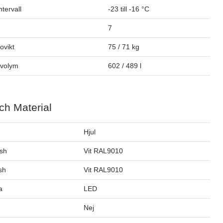
tervall
-23 till -16 °C
7
tovikt
75 / 71 kg
ovolym
602 / 489 l
ch Material
Hjul
ish
Vit RAL9010
ish
Vit RAL9010
a
LED
Nej