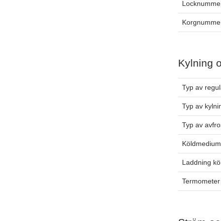
Locknummer
Korgnummer
Kylning 
Typ av regul
Typ av kylni
Typ av avfro
Köldmediu
Laddning k
Termometer