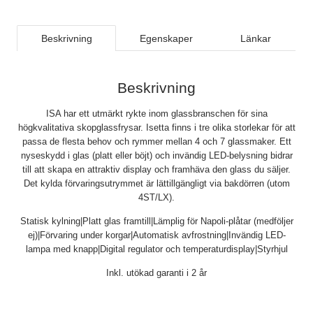
Beskrivning
Egenskaper
Länkar
Beskrivning
ISA har ett utmärkt rykte inom glassbranschen för sina
högkvalitativa skopglassfrysar. Isetta finns i tre olika storlekar för att
passa de flesta behov och rymmer mellan 4 och 7 glassmaker. Ett
nyseskydd i glas (platt eller böjt) och invändig LED-belysning bidrar
till att skapa en attraktiv display och framhäva den glass du säljer.
Det kylda förvaringsutrymmet är lättillgängligt via bakdörren (utom
4ST/LX).
Statisk kylning|Platt glas framtill|Lämplig för Napoli-plåtar (medföljer
ej)|Förvaring under korgar|Automatisk avfrostning|Invändig LED-
lampa med knapp|Digital regulator och temperaturdisplay|Styrhjul
Inkl. utökad garanti i 2 år