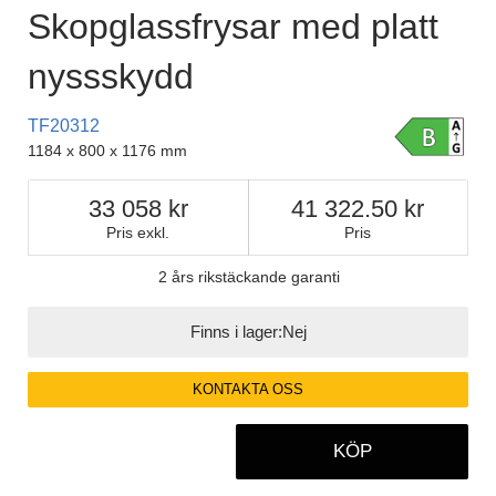
Skopglassfrysar med platt
nyssskydd
TF20312
1184 x 800 x 1176 mm
33 058
41 322.50
Pris exkl.
Pris
2 års rikstäckande garanti
Finns i lager:
Nej
KONTAKTA OSS
KÖP