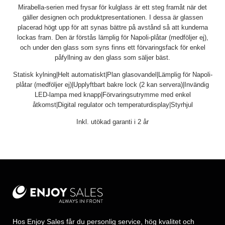
Mirabella-serien med frysar för kulglass är ett steg framåt när det
gäller designen och produktpresentationen. I dessa är glassen
placerad högt upp för att synas bättre på avstånd så att kunderna
lockas fram. Den är förstås lämplig för Napoli-plåtar (medföljer ej),
och under den glass som syns finns ett förvaringsfack för enkel
påfyllning av den glass som säljer bäst.
Statisk kylning|Helt automatiskt|Plan glasovandel|Lämplig för Napoli-
plåtar (medföljer ej)|Upplyftbart bakre lock (2 kan servera)|Invändig
LED-lampa med knapp|Förvaringsutrymme med enkel
åtkomst|Digital regulator och temperaturdisplay|Styrhjul
Inkl. utökad garanti i 2 år
Hos Enjoy Sales får du personlig service, hög kvalitet och