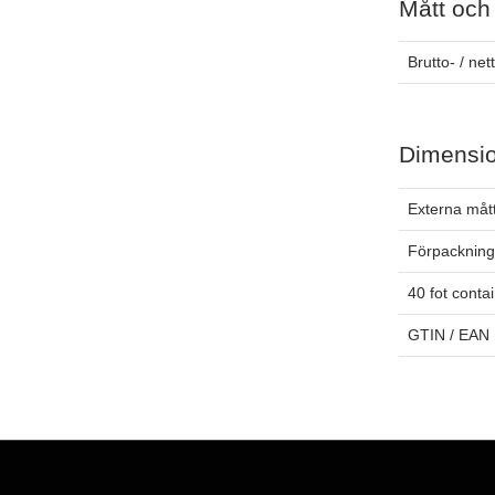
Mått och
Brutto- / net
Dimensi
Externa måt
Förpackning
40 fot conta
GTIN / EAN