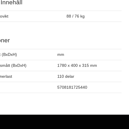
 Innehåll
tovikt
88 / 76 kg
oner
t (BxDxH)
mm
smått (BxDxH)
1780 x 400 x 315 mm
inerlast
110 delar
5708181725440