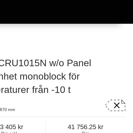
CRU1015N w/o Panel
nhet monoblock för
aturer från -10 t
x 870 mm
3 405
41 756.25