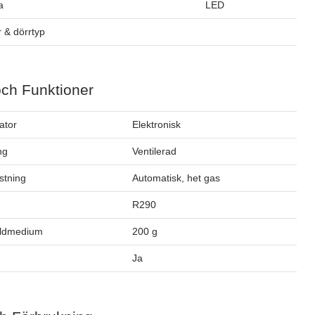
a
LED
 & dörrtyp
och Funktioner
ator
Elektronisk
ng
Ventilerad
stning
Automatisk, het gas
m
R290
öldmedium
200 g
Ja