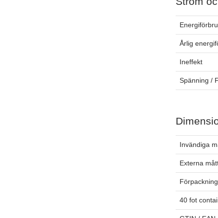
Ström oc
Energiförbr
Årlig energi
Ineffekt
Spänning / 
Dimensi
Invändiga m
Externa måt
Förpackning
40 fot conta