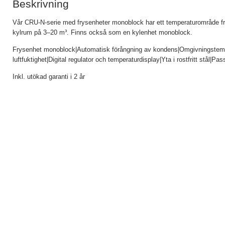
Beskrivning
Vår CRU-N-serie med frysenheter monoblock har ett temperaturområde från
kylrum på 3–20 m³. Finns också som en kylenhet monoblock.
Frysenhet monoblock|Automatisk förångning av kondens|Omgivningstempe
luftfuktighet|Digital regulator och temperaturdisplay|Yta i rostfritt stål
Inkl. utökad garanti i 2 år