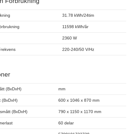
h Förbrukning
ukning
31.78 kWh/24tim
förbrukning
11598 kWh/år
2360 W
Frekvens
220-240/50 V/Hz
oner
ått (BxDxH)
mm
t (BxDxH)
600 x 1046 x 870 mm
smått (BxDxH)
790 x 1150 x 1170 mm
inerlast
60 delar