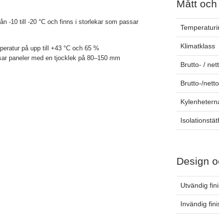
Mått och
 -10 till -20 °C och finns i storlekar som passar
Temperaturin
Klimatklass
ratur på upp till +43 °C och 65 %
|Passar paneler med en tjocklek på 80–150 mm
Brutto- / net
Brutto-/nett
Kylenhetern
Isolationstät
Design o
Utvändig fin
Invändig fin