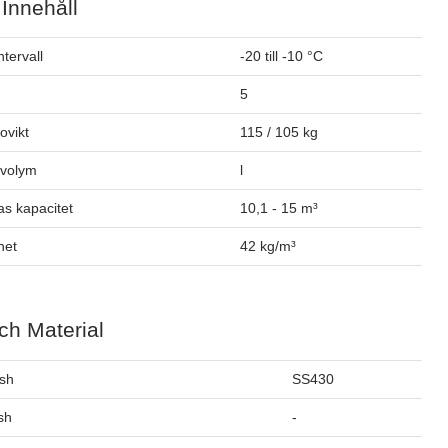
 Innehåll
tervall
-20 till -10 °C
5
tovikt
115 / 105 kg
ovolym
l
as kapacitet
10,1 - 15 m³
het
42 kg/m³
ch Material
ish
SS430
ish
-