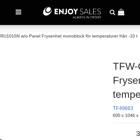
U1015N w/o Panel Frysenhet monoblock för temperaturer från -10 t
TFW-
Fryse
temper
TF49663
600 x 1046 
3