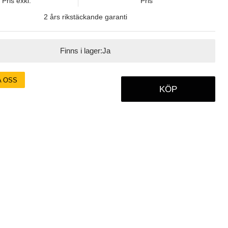
Pris exkl.
Pris
2 års rikstäckande garanti
Finns i lager:
Ja
A OSS
KÖP