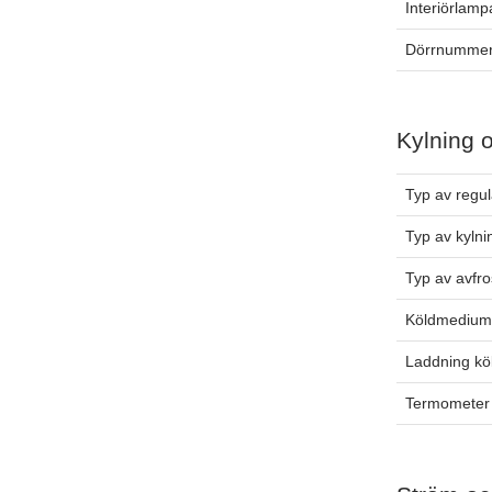
Interiörlamp
Dörrnummer
Kylning 
Typ av regul
Typ av kylni
Typ av avfro
Köldmediu
Laddning k
Termometer