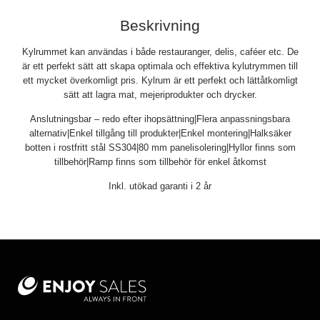
Beskrivning
Kylrummet kan användas i både restauranger, delis, caféer etc. De
är ett perfekt sätt att skapa optimala och effektiva kylutrymmen till
ett mycket överkomligt pris. Kylrum är ett perfekt och lättåtkomligt
sätt att lagra mat, mejeriprodukter och drycker.
Anslutningsbar – redo efter ihopsättning|Flera anpassningsbara
alternativ|Enkel tillgång till produkter|Enkel montering|Halksäker
botten i rostfritt stål SS304|80 mm panelisolering|Hyllor finns som
tillbehör|Ramp finns som tillbehör för enkel åtkomst
Inkl. utökad garanti i 2 år