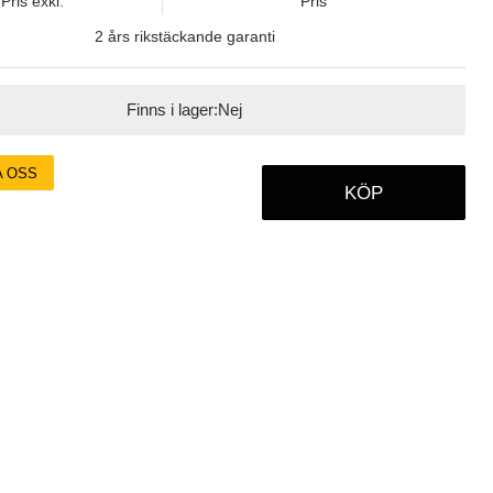
Pris exkl.
Pris
2 års rikstäckande garanti
Finns i lager:
Nej
A OSS
KÖP