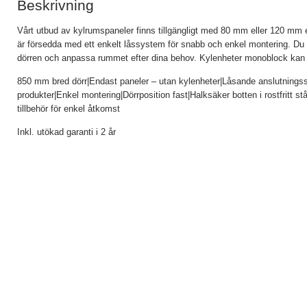
Beskrivning
Vårt utbud av kylrumspaneler finns tillgängligt med 80 mm eller 120 mm eff
är försedda med ett enkelt låssystem för snabb och enkel montering. Du m
dörren och anpassa rummet efter dina behov. Kylenheter monoblock kan 
850 mm bred dörr|Endast paneler – utan kylenheter|Låsande anslutningssy
produkter|Enkel montering|Dörrposition fast|Halksäker botten i rostfritt s
tillbehör för enkel åtkomst
Inkl. utökad garanti i 2 år