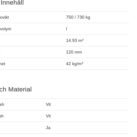
 Innehåll
tovikt
750 / 730 kg
ovolym
l
14.93 m³
k
120 mm
het
42 kg/m³
ch Material
ish
Vit
ish
Vit
Ja