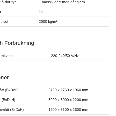
 & dörrtyp
1 massiv dörr med gångjärn
r
Ja
olvet
2000 kg/m²
h Förbrukning
Frekvens
220-240/50 V/Hz
oner
ått (BxDxH)
2760 x 2760 x 1960 mm
t (BxDxH)
3000 x 3000 x 2200 mm
smått (BxDxH)
1900 x 3100 x 1600 mm