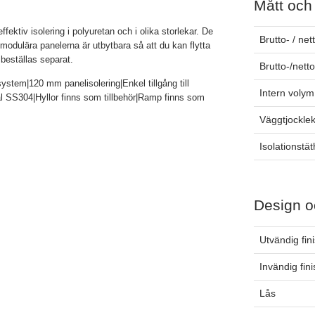
Mått och
ektiv isolering i polyuretan och i olika storlekar. De
Brutto- / net
odulära panelerna är utbytbara så att du kan flytta
beställas separat.
Brutto-/nett
stem|120 mm panelisolering|Enkel tillgång till
Intern volym
tål SS304|Hyllor finns som tillbehör|Ramp finns som
Väggtjockle
Isolationstät
Design o
Utvändig fin
Invändig fin
Lås