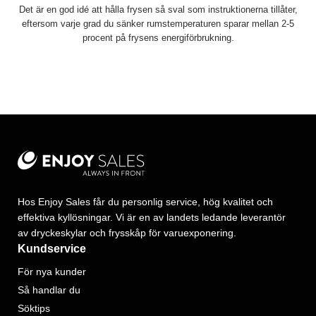
Det är en god idé att hålla frysen så sval som instruktionerna tillåter,
eftersom varje grad du sänker rumstemperaturen sparar mellan 2-5
procent på frysens energiförbrukning.
Hos Enjoy Sales får du personlig service, hög kvalitet och
effektiva kyllösningar. Vi är en av landets ledande leverantör
av dryckeskylar och frysskåp för varuexponering.
Kundservice
För nya kunder
Så handlar du
Söktips