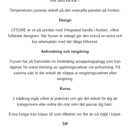
inte bara klickar i.
Temperaturen justeras enkelt på den manuella panelen på fronten.
Design
CF51WE är vit på utsidan med Integrated handle i fronten, vilket
fulländar designen. När frysen är stängd ger den också en extra och
bra arbetsplats med det tåliga tiltlocket.
Avfrostning och rengöring
Frysen har på framsidan en fördelaktig avtappningsplugg som kan
öppnas för enkel tömning av upptiningsvattnet vid avfrostning. På
samma sätt är det enkelt att släppa ut rengöringsvattnet efter
rengöring.
Kurva
1 trådkorg ingår vilket är praktiskt och gör det enkelt för dig att
kategorisera eller ordna din mat som det passar dig bäst.
Extra korgar kan köpas till som tillbehör om fler än så ingår i köpet.
TIP