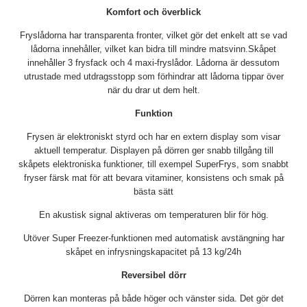
Komfort och överblick
Fryslådorna har transparenta fronter, vilket gör det enkelt att se vad
lådorna innehåller, vilket kan bidra till mindre matsvinn.Skåpet
innehåller 3 frysfack och 4 maxi-fryslådor. Lådorna är dessutom
utrustade med utdragsstopp som förhindrar att lådorna tippar över
när du drar ut dem helt.
Funktion
Frysen är elektroniskt styrd och har en extern display som visar
aktuell temperatur. Displayen på dörren ger snabb tillgång till
skåpets elektroniska funktioner, till exempel SuperFrys, som snabbt
fryser färsk mat för att bevara vitaminer, konsistens och smak på
bästa sätt
En akustisk signal aktiveras om temperaturen blir för hög.
Utöver Super Freezer-funktionen med automatisk avstängning har
skåpet en infrysningskapacitet på 13 kg/24h
Reversibel dörr
Dörren kan monteras på både höger och vänster sida. Det gör det