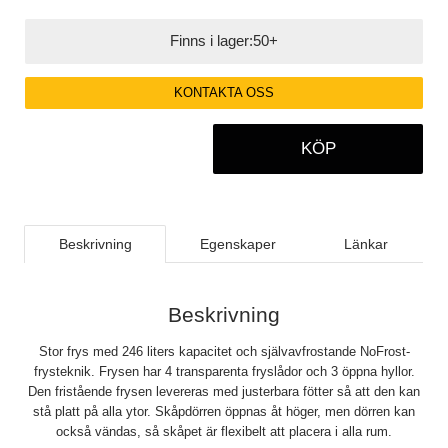
Finns i lager:
50+
KONTAKTA OSS
KÖP
Beskrivning
Egenskaper
Länkar
Beskrivning
Stor frys med 246 liters kapacitet och självavfrostande NoFrost-
frysteknik. Frysen har 4 transparenta fryslådor och 3 öppna hyllor.
Den fristående frysen levereras med justerbara fötter så att den kan
stå platt på alla ytor. Skåpdörren öppnas åt höger, men dörren kan
också vändas, så skåpet är flexibelt att placera i alla rum.