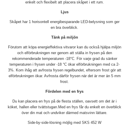
enkelt och flexibelt att placera skåpet i ett rum.
Ljus
Skåpet har 1 horisontell energibesparande LED-belysning som ger
en bra överblick.
Tänk på miljön
Förutom att köpa energieffektiva vitvaror kan du också hjälpa miljön
och elförbrukningen ner genom att ställa in frysen på den
rekommenderade temperaturen -18°C. För varje grad du sänker
temperaturen i frysen under -18 °C ökar elförbrukningen med ca 2-
3%. Kom ihåg att avfrosta frysen regelbundet, eftersom frost gör att
elförbrukningen ökar. Avfrosta därför frysen när det är mer än 5 mm
frost.
Fördelen med en frys
Du kan placera en frys på de flesta ställen, oavsett om det är i
köket, hallen eller tvättstugan.Med en frys får du enkelt en överblick
över din mat och undviker därmed matsvinn lättare.
Side-by-side-lösning möjlig med SKS 452 W