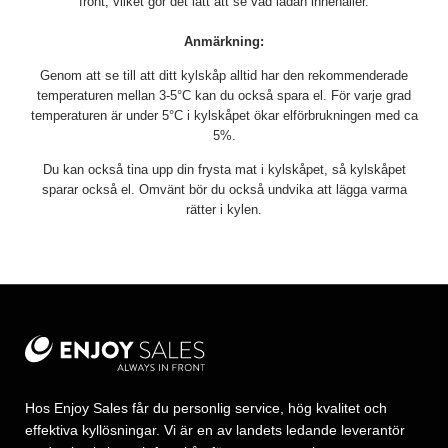
front, vilket gör det lätt att se vad lådan innehåller.
Anmärkning:
Genom att se till att ditt kylskåp alltid har den rekommenderade
temperaturen mellan 3-5°C kan du också spara el. För varje grad
temperaturen är under 5°C i kylskåpet ökar elförbrukningen med ca
5%.
Du kan också tina upp din frysta mat i kylskåpet, så kylskåpet
sparar också el. Omvänt bör du också undvika att lägga varma
rätter i kylen.
Hos Enjoy Sales får du personlig service, hög kvalitet och
effektiva kyllösningar. Vi är en av landets ledande leverantör