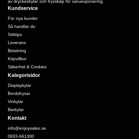
av dryckeskylar och frysskåp för varuexponering.
Kundservice
För nya kunder
Så handlar du
Söktips
Leverans
Betalning
Köpvillkor
Säkerhet & Cookies
Kategorisidor
Displaykylar
Bordsfrysar
Vinkylar
Barkylar
Kontakt
info@enjoysales.se
0693-661300