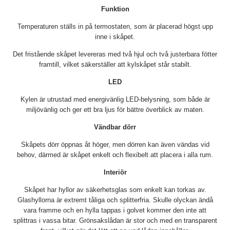
Funktion
Temperaturen ställs in på termostaten, som är placerad högst upp
inne i skåpet.
Det fristående skåpet levereras med två hjul och två justerbara fötter
framtill, vilket säkerställer att kylskåpet står stabilt.
LED
Kylen är utrustad med energivänlig LED-belysning, som både är
miljövänlig och ger ett bra ljus för bättre överblick av maten.
Vändbar dörr
Skåpets dörr öppnas åt höger, men dörren kan även vändas vid
behov, därmed är skåpet enkelt och flexibelt att placera i alla rum.
Interiör
Skåpet har hyllor av säkerhetsglas som enkelt kan torkas av.
Glashyllorna är extremt tåliga och splitterfria. Skulle olyckan ändå
vara framme och en hylla tappas i golvet kommer den inte att
splittras i vassa bitar. Grönsakslådan är stor och med en transparent