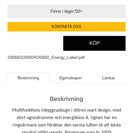
Finns i lager:
50+
KONTAKTA OSS
KÖP
33066010000XO6800_Energy_Label.pdf
Beskrivning
Egenskaper
Länkar
Beskrivning
Multifunktions inbyggnadsugn i stilren svart design, med
stort ugnsutrymme och energiklass A. Ugnen har en
ringvärmare som fördelar den varma luften så att bästa
resultat alltid uppnås. Pyrolysugn som är 100%