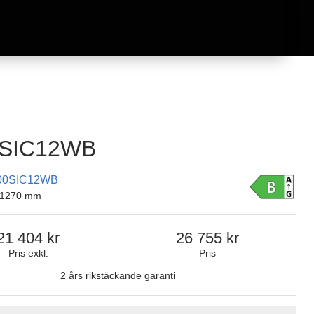
SIC12WB
00SIC12WB
x 1270 mm
21 404
26 755
Pris exkl.
Pris
2 års rikstäckande garanti