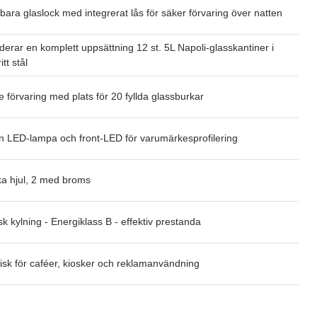
tbara glaslock med integrerat lås för säker förvaring över natten
uderar en komplett uppsättning 12 st. 5L Napoli-glasskantiner i
itt stål
e förvaring med plats för 20 fyllda glassburkar
rn LED-lampa och front-LED för varumärkesprofilering
ka hjul, 2 med broms
sk kylning - Energiklass B - effektiv prestanda
lisk för caféer, kiosker och reklamanvändning