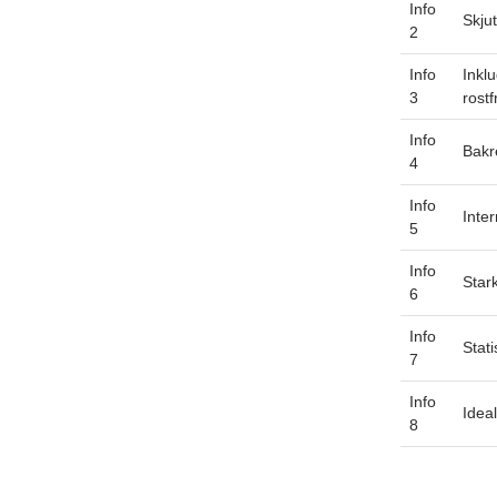
Info
Skju
2
Info
Inkl
3
rostfr
Info
Bakr
4
Info
Inte
5
Info
Star
6
Info
Stati
7
Info
Idea
8