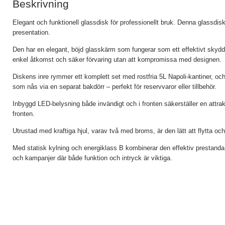
Beskrivning
Elegant och funktionell glassdisk för professionellt bruk. Denna glassdi
presentation.
Den har en elegant, böjd glasskärm som fungerar som ett effektivt skydd
enkel åtkomst och säker förvaring utan att kompromissa med designen.
Diskens inre rymmer ett komplett set med rostfria 5L Napoli-kantiner, oc
som nås via en separat bakdörr – perfekt för reservvaror eller tillbehör.
Inbyggd LED-belysning både invändigt och i fronten säkerställer en attrakt
fronten.
Utrustad med kraftiga hjul, varav två med broms, är den lätt att flytta oc
Med statisk kylning och energiklass B kombinerar den effektiv prestanda 
och kampanjer där både funktion och intryck är viktiga.