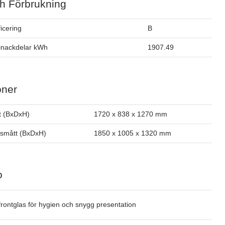
h Förbrukning
ficering
B
ginackdelar kWh
1907.49
oner
t (BxDxH)
1720 x 838 x 1270 mm
smått (BxDxH)
1850 x 1005 x 1320 mm
o
 frontglas för hygien och snygg presentation