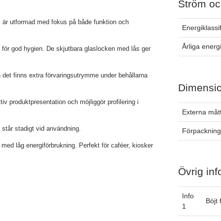
Ström oc
sk är utformad med fokus på både funktion och
Energiklassi
Årliga ener
 för god hygien. De skjutbara glaslocken med lås ger
h det finns extra förvaringsutrymme under behållarna
Dimensi
iv produktpresentation och möjliggör profilering i
Externa måt
h står stadigt vid användning.
Förpackning
med låg energiförbrukning. Perfekt för caféer, kiosker
Övrig inf
Info
Böjt
1